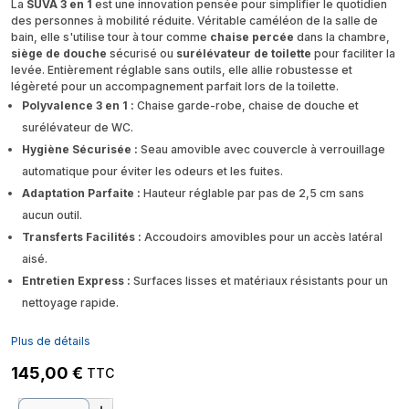
La
SUVA 3 en 1
est une innovation pensée pour simplifier le quotidien
des personnes à mobilité réduite. Véritable caméléon de la salle de
bain, elle s'utilise tour à tour comme
chaise percée
dans la chambre,
siège de douche
sécurisé ou
surélévateur de toilette
pour faciliter la
levée. Entièrement réglable sans outils, elle allie robustesse et
légèreté pour un accompagnement parfait lors de la toilette.
Polyvalence 3 en 1 :
Chaise garde-robe, chaise de douche et
surélévateur de WC.
Hygiène Sécurisée :
Seau amovible avec couvercle à verrouillage
automatique pour éviter les odeurs et les fuites.
Adaptation Parfaite :
Hauteur réglable par pas de 2,5 cm sans
aucun outil.
Transferts Facilités :
Accoudoirs amovibles pour un accès latéral
aisé.
Entretien Express :
Surfaces lisses et matériaux résistants pour un
nettoyage rapide.
Plus de détails
145,00 €
TTC