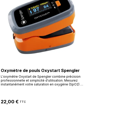
morphologies. Mémoire Intégrée : Enregistre vos
dernières mesures pour un suivi médical précis lors de
vos consultations. Double Alimentation : Fonctionne
avec des piles (usage nomade) ou sur secteur (usage
fixe).
Oxymètre de pouls Oxystart Spengler
L'oxymètre Oxystart de Spengler combine précision
professionnelle et simplicité d'utilisation. Mesurez
instantanément votre saturation en oxygène (SpO2) et
votre rythme cardiaque grâce à son capteur haute
sensibilité. Compact et robuste, il est livré complet
avec housse et dragonne.
22,00 €
TTC