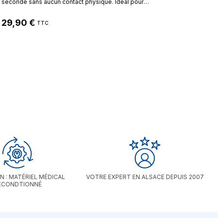
seconde sans aucun contact physique. Idéal pour
toute la famille, il évite les contaminations croisées et
permet un suivi fiable grâce à sa mémoire intégrée de
29,90 €
30 mesures.
TTC
N : MATÉRIEL MÉDICAL
VOTRE EXPERT EN ALSACE DEPUIS 2007
ECONDTIONNÉ