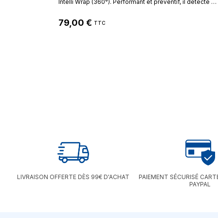
Intelli Wrap (360°). Performant et préventif, il détecte la
fibrillation auriculaire (AFib), responsable de nombreux
risques cardiaques, tout en garantissant une mesure
79,00 €
confortable et sans erreur.
TTC
LIVRAISON OFFERTE DÈS 99€ D'ACHAT
PAIEMENT SÉCURISÉ CART
PAYPAL