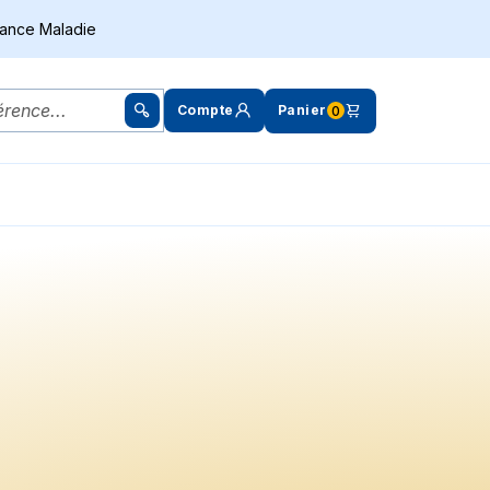
rance Maladie
Compte
Panier
0