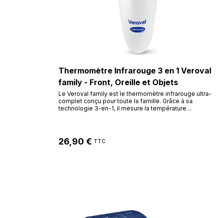
Thermomètre Infrarouge 3 en 1 Veroval
family - Front, Oreille et Objets
Le Veroval family est le thermomètre infrarouge ultra-
complet conçu pour toute la famille. Grâce à sa
technologie 3-en-1, il mesure la température
corporelle (front ou oreille) ainsi que celle des objets
et liquides (biberon, bain). Son écran couleur s'adapte
à l'âge pour une interprétation immédiate de la fièvre.
26,90 €
TTC