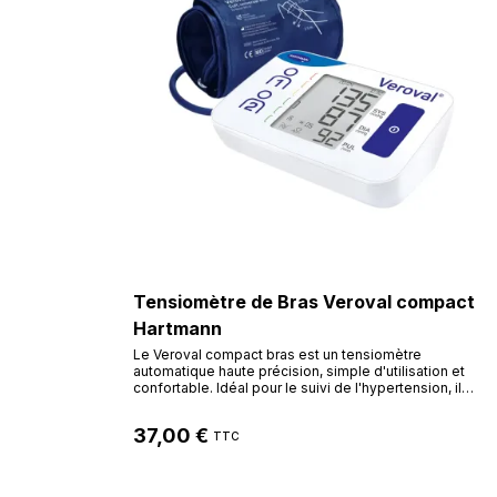
Tensiomètre de Bras Veroval compact
Hartmann
Le Veroval compact bras est un tensiomètre
automatique haute précision, simple d'utilisation et
confortable. Idéal pour le suivi de l'hypertension, il
détecte les arythmies, valide la position du brassard et
offre une lecture instantanée grâce à son code couleur
37,00 €
conforme aux normes de l'OMS.
TTC