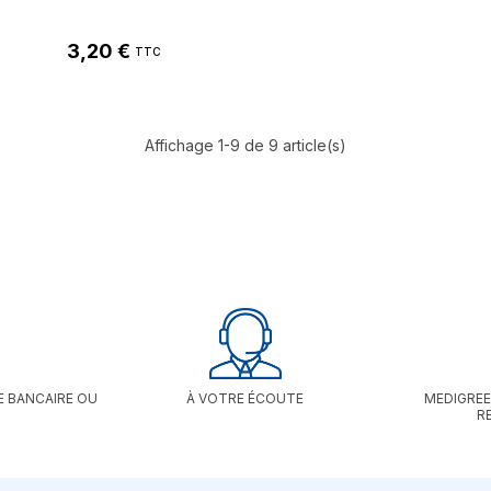
permet une lecture facile, même la nuit. Certifié CE, il
offre une précision clinique à ± 0,1°C.
3,20 €
TTC
Affichage 1-9 de 9 article(s)
E BANCAIRE OU
À VOTRE ÉCOUTE
MEDIGREE
R