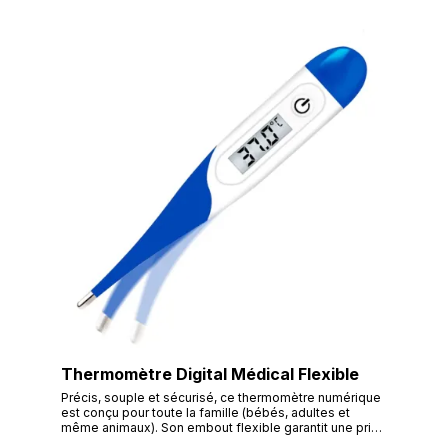
Intellisense : Ajustement automatique de la pression
pour un gonflage doux et précis. Aide à l'installation :
Indicateur visuel "OK" confirmant le bon enroulement
du bracelet. Détection d'Arythmie : Alerte en cas de
battements cardiaques irréguliers. Indicateur
d'Hypertension : Signal visuel si les valeurs dépassent
les seuils recommandés. Ultra-Compact : Format
nomade de 85 g, livré avec son boîtier de transport
rigide.
Thermomètre Digital Médical Flexible
Précis, souple et sécurisé, ce thermomètre numérique
est conçu pour toute la famille (bébés, adultes et
même animaux). Son embout flexible garantit une prise
de température confortable et son écran rétro-éclairé