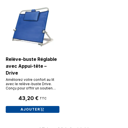
Relève-buste Réglable
avec Appui-tête –
Drive
Améliorez votre confort au lit
avec le relève-buste Drive.
Conçu pour offrir un soutien
stable et personnalisé, il
permet une inclinaison réglable
43,20 €
TTC
de 25° à 75°. Doté d'un appui-
tête intégré et d'une toile
AJOUTER
souple respirante, il est idéal
pour lire, manger ou regarder la
télévision en position semi-
assise, tout en soulageant les
tensions cervicales.