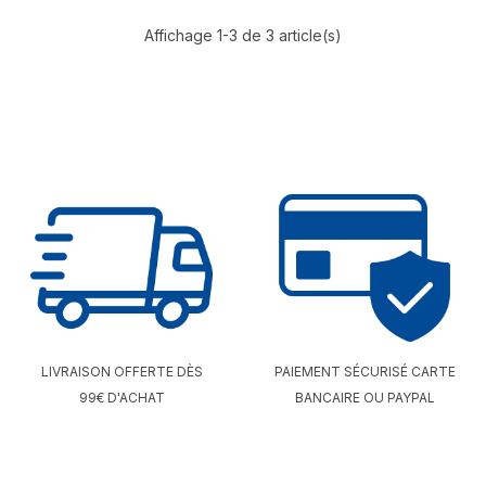
parfaitement à la morphologie
et suit les mouvements du
Affichage 1-3 de 3 article(s)
corps en toute flexibilité. Dotée
d'un filtre circulaire à 360°
performant et vendue en boîte
de 30 unités , elle se décline en
finitions Textile Gris (avec
fenêtre d’inspection Visio) ou
Transparente. Dispositif
médical agréé LPPR disponible
sur ordonnance.
LIVRAISON OFFERTE DÈS
PAIEMENT SÉCURISÉ CARTE
99€ D'ACHAT
BANCAIRE OU PAYPAL