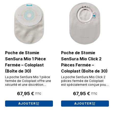
Poche de Stomie
Poche de Stomie
SenSura Mio 1 Pièce
SenSura Mio Click 2
Fermée – Coloplast
Pièces Fermée –
(Boîte de 30)
Coloplast (Boîte de 30)
La poche SenSura Mio 1 pièce
La poche SenSura Mio Click 2
fermée de Coloplast offre une
pièces fermée de Coloplast
sécurité et une discrétion
est spécialement conçue pour
optimales aux personnes
le recueil des selles solides ,
stomisées. Grâce à la
idéale pour les personnes
67,95 €
67,95 €
TTC
TTC
technologie unique BodyFit,
ayant une colostomie gauche .
son protecteur cutané
Grâce à son système de
AJOUTER
AJOUTER
extensible s'adaptant à la
couplage mécanique à
morphologie de chacun permet
verrouillage audible ("clic"), elle
de protéger la peau en toute
offre une sécurité maximale.