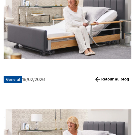
arrow_back
19/02/2026
Retour au blog
Général