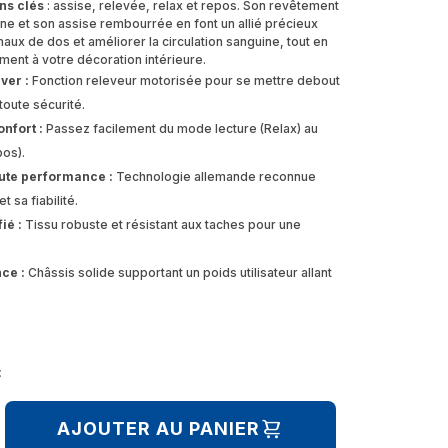
ons clés
: assise, relevée, relax et repos. Son revêtement
ne et son assise rembourrée en font un allié précieux
aux de dos et améliorer la circulation sanguine, tout en
ement à votre décoration intérieure.
ver :
Fonction releveur motorisée pour se mettre debout
toute sécurité.
onfort :
Passez facilement du mode lecture (Relax) au
os).
ute performance :
Technologie allemande reconnue
t sa fiabilité.
ié :
Tissu robuste et résistant aux taches pour une
ce :
Châssis solide supportant un poids utilisateur allant
C
AJOUTER AU PANIER