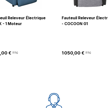
euil Releveur Électrique
Fauteuil Releveur Élect
X - 1 Moteur
- COCOON G1
,00 €
1 050,00 €
TTC
TTC