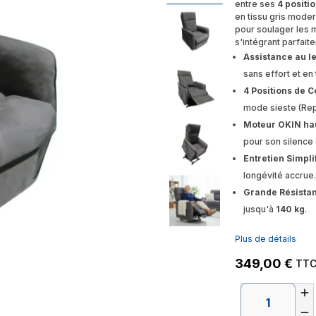
entre ses
4 positi
en tissu gris moder
pour soulager les m
s'intégrant parfait
Assistance au le
sans effort et en 
4 Positions de C
mode sieste (Rep
Moteur OKIN ha
pour son silence e
Entretien Simplif
longévité accrue.
Grande Résistan
jusqu'à
140 kg
.
Plus de détails
349,00 €
TT

