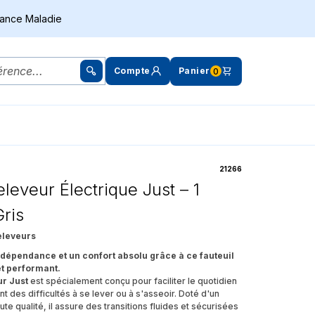
rance Maladie
Compte
Panier
0
21266
eleveur Électrique Just – 1
ris
eleveurs
ndépendance et un confort absolu grâce à ce fauteuil
et performant.
ur Just
est spécialement conçu pour faciliter le quotidien
 des difficultés à se lever ou à s'asseoir. Doté d'un
te qualité, il assure des transitions fluides et sécurisées