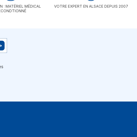
tissu confortable qui respecte
N : MATÉRIEL MÉDICAL
VOTRE EXPERT EN ALSACE DEPUIS 2007
l'esthétique de votre intérieur.
ECONDTIONNÉ
Entretien Simplifié : Lavable en
machine pour une hygiène
irréprochable. Installation Rapide : Se
pose et se retire en quelques
secondes.
es