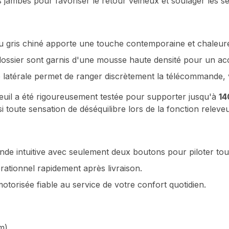
s jambes pour favoriser le retour veineux et soulager les s
 gris chiné apporte une touche contemporaine et chaleureu
 dossier sont garnis d'une mousse haute densité pour un ac
latérale permet de ranger discrètement la télécommande, 
euil a été rigoureusement testée pour supporter jusqu'à
14
 toute sensation de déséquilibre lors de la fonction releveu
 intuitive avec seulement deux boutons pour piloter toute
ationnel rapidement après livraison.
torisée fiable au service de votre confort quotidien.
m).