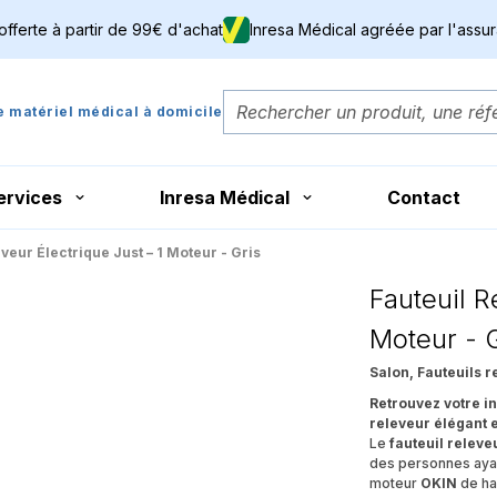
 offerte à partir de 99€ d'achat
Inresa Médical agréée par l'assu
de matériel médical à domicile
ervices
Inresa Médical
Contact
veur Électrique Just – 1 Moteur - Gris
Fauteuil R
Moteur - G
Salon, Fauteuils r
Retrouvez votre i
releveur élégant 
Le
fauteuil releve
des personnes ayant
moteur
OKIN
de hau