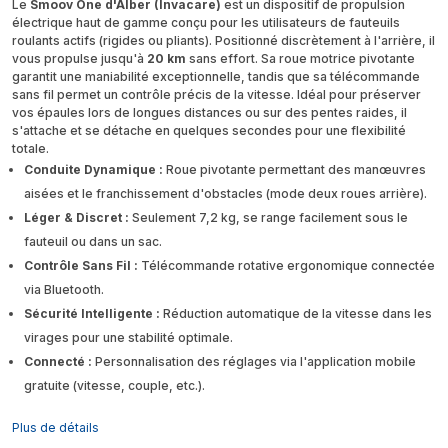
Le
Smoov One d'Alber (Invacare)
est un dispositif de propulsion
électrique haut de gamme conçu pour les utilisateurs de fauteuils
roulants actifs (rigides ou pliants). Positionné discrètement à l'arrière, il
vous propulse jusqu'à
20 km
sans effort. Sa roue motrice pivotante
garantit une maniabilité exceptionnelle, tandis que sa télécommande
sans fil permet un contrôle précis de la vitesse. Idéal pour préserver
vos épaules lors de longues distances ou sur des pentes raides, il
s'attache et se détache en quelques secondes pour une flexibilité
totale.
Conduite Dynamique :
Roue pivotante permettant des manœuvres
aisées et le franchissement d'obstacles (mode deux roues arrière).
Léger & Discret :
Seulement 7,2 kg, se range facilement sous le
fauteuil ou dans un sac.
Contrôle Sans Fil :
Télécommande rotative ergonomique connectée
via Bluetooth.
Sécurité Intelligente :
Réduction automatique de la vitesse dans les
virages pour une stabilité optimale.
Connecté :
Personnalisation des réglages via l'application mobile
gratuite (vitesse, couple, etc.).
Plus de détails