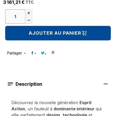
3 161,21 €
TTC


AJOUTER AU PANIER
Partager
Description
Découvrez la nouvelle génération
Esprit
Action
, un fauteuil à
dominante intérieur
qui
allie parfaitement
design
,
technologie
et