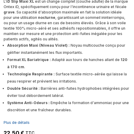
L’
iD Slip Maxi XL
est un change complet (couche adulte) de la marque
Ontex iD, spécifiquement conçu pour l'incontinence urinaire et fécale
grave
. Sa capacité d'absorption maximale en fait la solution idéale
pour une utilisation
nocturne
, garantissant un sommeil ininterrompu,
ou pour un usage diurne en cas de besoins élevés. Grâce à son voile
textile 100% micro-aéré et ses adhésifs repositionnables, il offre un
maintien sur mesure et une protection anti-fuites inégalée pour les
patients actifs, agités ou alités.
Absorption Maxi (Niveau Violet) :
Noyau multicouche conçu pour
gélifier instantanément les flux importants.
Format XL Bariatrique :
Adapté aux tours de hanches allant de
120
à 170 cm
.
Technologie Respirante :
Surface textile micro-aérée qui laisse la
peau respirer et prévient les irritations.
Double Sécurité :
Barrières anti-fuites hydrophobes intégrées pour
éviter tout débordement latéral.
Système Anti-Odeurs :
Empêche la formation d'ammoniac pour une
discrétion et une fraîcheur durables.
Plus de détails
22,50 €
TTC