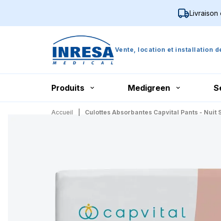
Livraison
Vente, location et installation 
Produits
Medigreen
S
Accueil
Culottes Absorbantes Capvital Pants - Nuit S