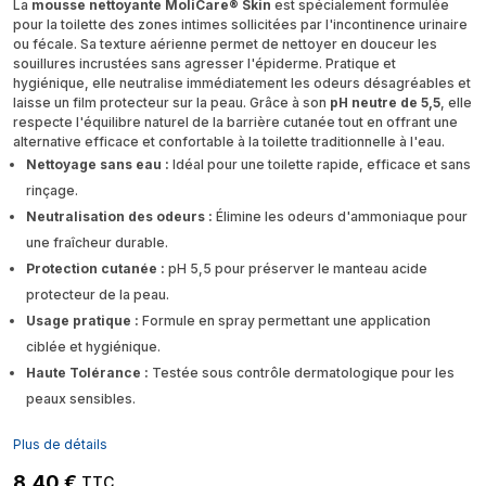
La
mousse nettoyante MoliCare® Skin
est spécialement formulée
pour la toilette des zones intimes sollicitées par l'incontinence urinaire
ou fécale. Sa texture aérienne permet de nettoyer en douceur les
souillures incrustées sans agresser l'épiderme. Pratique et
hygiénique, elle neutralise immédiatement les odeurs désagréables et
laisse un film protecteur sur la peau. Grâce à son
pH neutre de 5,5
, elle
respecte l'équilibre naturel de la barrière cutanée tout en offrant une
alternative efficace et confortable à la toilette traditionnelle à l'eau.
Nettoyage sans eau :
Idéal pour une toilette rapide, efficace et sans
rinçage.
Neutralisation des odeurs :
Élimine les odeurs d'ammoniaque pour
une fraîcheur durable.
Protection cutanée :
pH 5,5 pour préserver le manteau acide
protecteur de la peau.
Usage pratique :
Formule en spray permettant une application
ciblée et hygiénique.
Haute Tolérance :
Testée sous contrôle dermatologique pour les
peaux sensibles.
Plus de détails
8,40 €
TTC