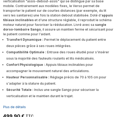
verticalisation "assis-debout-assis" qui se distingue par sa base
mobile. Contrairement aux modèles fixes, le Verso permet de
transporter le patient sur de courtes distances (par exemple, du lit
vers les sanitaires) une fois la station debout stabilisée. Doté d'
appuis
tibiaux inclinables
et d'une structure réglable, il reproduit le schéma
moteur naturel pour favoriser la rééducation. Livré avec sa
sangle
dorso-lombaire Sango
, il assure un maintien ferme et sécurisant pour
le patient comme pour l'aidant.
Transfert Dynamique :
Permet le déplacement du patient entre
deux pièces grâce à ses roues intégrées.
Compatibilité Optimale :
Entraxe des roues étudié pour s'insérer
sous la majorité des fauteuils roulants et lits médicalisés.
Confort Physiologique :
Appuis tibiaux inclinables pour
accompagner le mouvement naturel des articulations.
Hauteur Personnalisable :
Réglage précis de 70 à 105 cm pour
s'adapter à la stature du patient.
Sécurité Totale :
Inclus une sangle Sango pour sécuriser la
verticalisation et le maintien durant le trajet.
Plus de détails
499,90 €
TTC